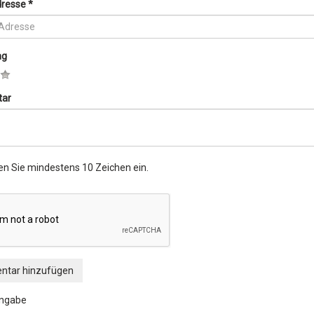
dresse
*
ng
ar
en Sie mindestens 10 Zeichen ein.
tar hinzufügen
angabe