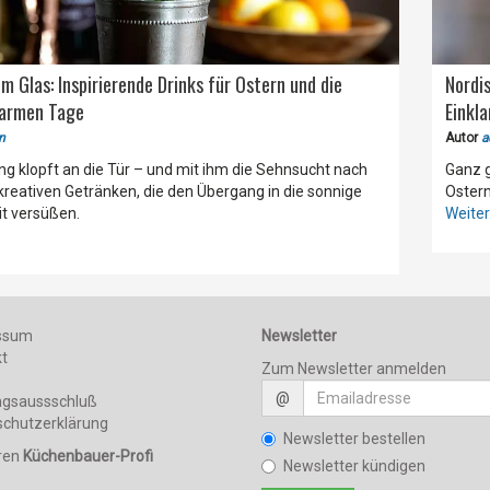
im Glas: Inspirierende Drinks für Ostern und die
Nordis
warmen Tage
Einkl
n
Autor
a
ing klopft an die Tür – und mit ihm die Sehnsucht nach
Ganz g
 kreativen Getränken, die den Übergang in die sonnige
Ostern
t versüßen.
Weiter.
ssum
Newsletter
kt
Zum Newsletter anmelden
@
ngsaussschluß
schutzerklärung
Newsletter bestellen
hren
Küchenbauer-Profi
Newsletter kündigen