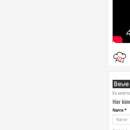
Bewe
Es sind 
Hier kön
Name
*