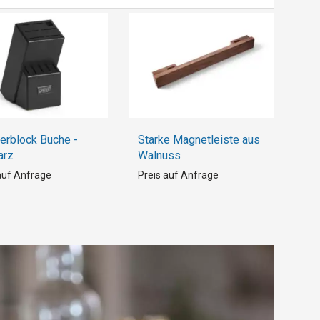
rblock Buche -
Starke Magnetleiste aus
arz
Walnuss
auf Anfrage
Preis auf Anfrage