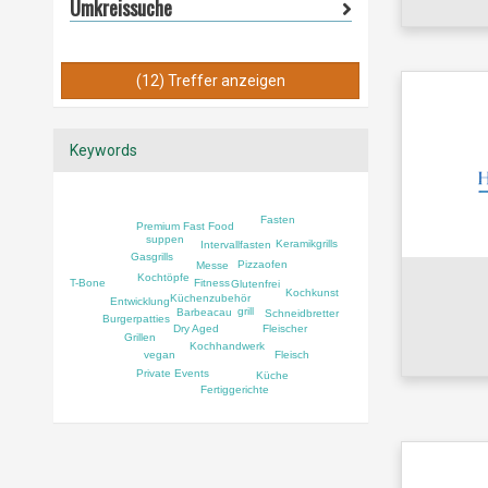
Umkreissuche
(12) Treffer anzeigen
Keywords
Fasten
Premium Fast Food
suppen
Keramikgrills
Intervallfasten
Gasgrills
Pizzaofen
Messe
Kochtöpfe
Fitness
T-Bone
Glutenfrei
Kochkunst
Küchenzubehör
Entwicklung
grill
Barbeacau
Schneidbretter
Burgerpatties
Dry Aged
Fleischer
Grillen
Kochhandwerk
Fleisch
vegan
Private Events
Küche
Fertiggerichte