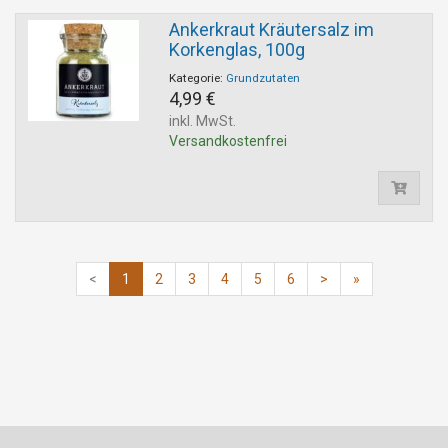
Ankerkraut Kräutersalz im
Korkenglas, 100g
Kategorie:
Grundzutaten
4,99 €
inkl. MwSt.
Versandkostenfrei
<
1
2
3
4
5
6
>
»