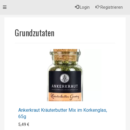
Toggle
Login
Registrieren
navigation
Grundzutaten
Ankerkraut Kräuterbutter Mix im Korkenglas,
65g
5,49 €