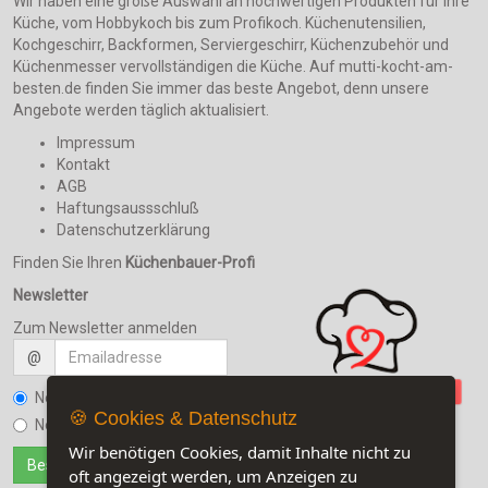
Wir haben eine große Auswahl an hochwertigen Produkten für Ihre
Küche, vom Hobbykoch bis zum Profikoch. Küchenutensilien,
Kochgeschirr, Backformen, Serviergeschirr, Küchenzubehör und
Küchenmesser vervollständigen die Küche. Auf mutti-kocht-am-
besten.de finden Sie immer das beste Angebot, denn unsere
Angebote werden täglich aktualisiert.
Impressum
Kontakt
AGB
Haftungsaussschluß
Datenschutzerklärung
Finden Sie Ihren
Küchenbauer-Profi
Newsletter
Zum Newsletter anmelden
@
Newsletter bestellen
🍪 Cookies & Datenschutz
Newsletter kündigen
Wir benötigen Cookies, damit Inhalte nicht zu
oft angezeigt werden, um Anzeigen zu