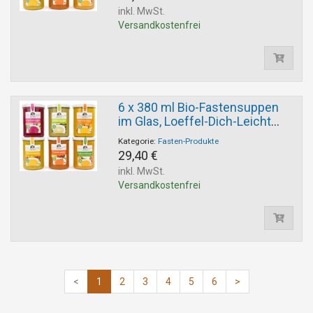
inkl. MwSt.
Versandkostenfrei
6 x 380 ml Bio-Fastensuppen
im Glas, Loeffel-Dich-Leicht
Auswahl
Kategorie:
Fasten-Produkte
29,40 €
inkl. MwSt.
Versandkostenfrei
<
1
2
3
4
5
6
>