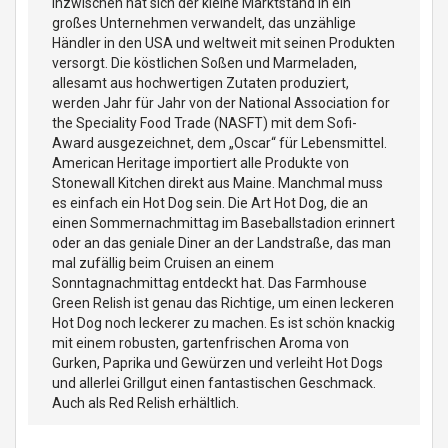
Inzwischen hat sich der kleine Marktstand in ein
großes Unternehmen verwandelt, das unzählige
Händler in den USA und weltweit mit seinen Produkten
versorgt. Die köstlichen Soßen und Marmeladen,
allesamt aus hochwertigen Zutaten produziert,
werden Jahr für Jahr von der National Association for
the Speciality Food Trade (NASFT) mit dem Sofi-
Award ausgezeichnet, dem „Oscar“ für Lebensmittel.
American Heritage importiert alle Produkte von
Stonewall Kitchen direkt aus Maine. Manchmal muss
es einfach ein Hot Dog sein. Die Art Hot Dog, die an
einen Sommernachmittag im Baseballstadion erinnert
oder an das geniale Diner an der Landstraße, das man
mal zufällig beim Cruisen an einem
Sonntagnachmittag entdeckt hat. Das Farmhouse
Green Relish ist genau das Richtige, um einen leckeren
Hot Dog noch leckerer zu machen. Es ist schön knackig
mit einem robusten, gartenfrischen Aroma von
Gurken, Paprika und Gewürzen und verleiht Hot Dogs
und allerlei Grillgut einen fantastischen Geschmack.
Auch als Red Relish erhältlich.