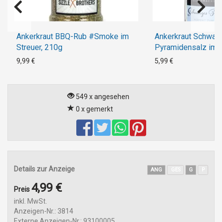
Ankerkraut BBQ-Rub #Smoke im
Ankerkraut Schwar
Streuer, 210g
Pyramidensalz im K
75g
9,99 €
5,99 €
549 x angesehen
0 x gemerkt
Details zur Anzeige
ANG
GES
G
P
4,99 €
Preis
inkl. MwSt.
Anzeigen-Nr.: 3814
Externe Anzeigen-Nr.: 93100005