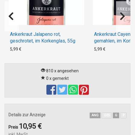
Ankerkraut Jalapeno rot,
Ankerkraut Cayenne
geschrotet, im Korkenglas, 55g
gemahlen, im Kork
5,99 €
5,99 €
810 x angesehen
0 x gemerkt
Details zur Anzeige
ANG
GES
G
P
10,95 €
Preis
inkl. MwSt.