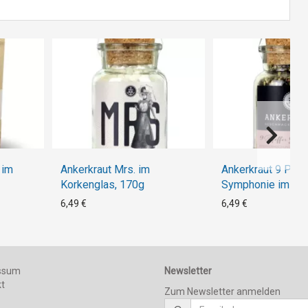
 im
Ankerkraut Mrs. im
Ankerkraut 9 Pfef
Korkenglas, 170g
Symphonie im Kor
70g
6,49 €
6,49 €
ssum
Newsletter
kt
Zum Newsletter anmelden