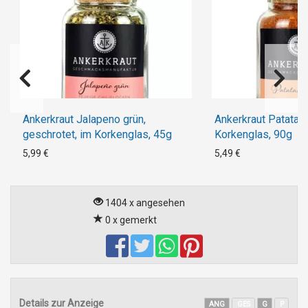
Ankerkraut Jalapeno grün,
Ankerkraut Patatas
geschrotet, im Korkenglas, 45g
Korkenglas, 90g
5,99 €
5,49 €
1404 x angesehen
0 x gemerkt
Details zur Anzeige
ANG
GES
G
P