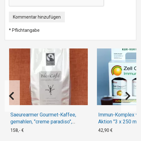
Kommentar hinzufügen
* Pflichtangabe
Saeurearmer Gourmet-Kaffee,
Immun-Komplex von
gemahlen, "creme paradiso",
Aktion "3 x 250 ml"
Aktion: 10+1 !
158,- €
42,90 €