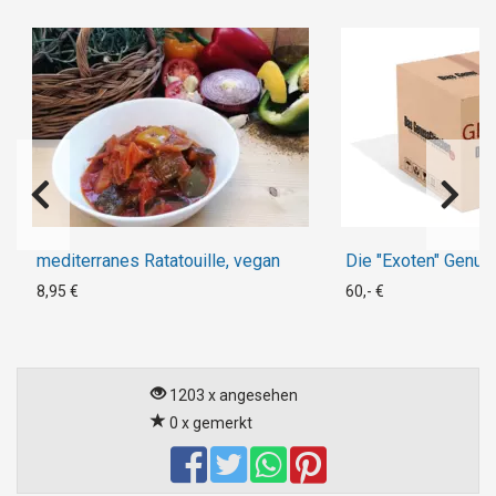
mediterranes Ratatouille, vegan
Die "Exoten" Genu
8,95 €
60,- €
1203 x angesehen
0 x gemerkt