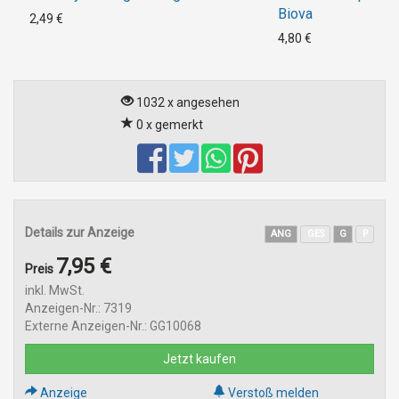
Biova
2,49 €
4,80 €
1032 x angesehen
0 x gemerkt
Details zur Anzeige
ANG
GES
G
P
7,95 €
Preis
inkl. MwSt.
Anzeigen-Nr.: 7319
Externe Anzeigen-Nr.: GG10068
Jetzt kaufen
Anzeige
Verstoß melden