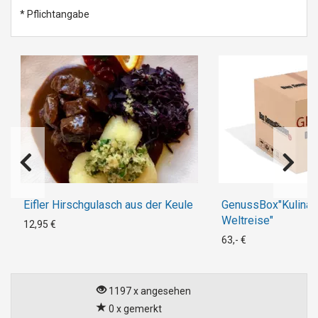
* Pflichtangabe
Eifler Hirschgulasch aus der Keule
GenussBox"Kulinar
Weltreise"
12,95 €
63,- €
1197 x angesehen
0 x gemerkt