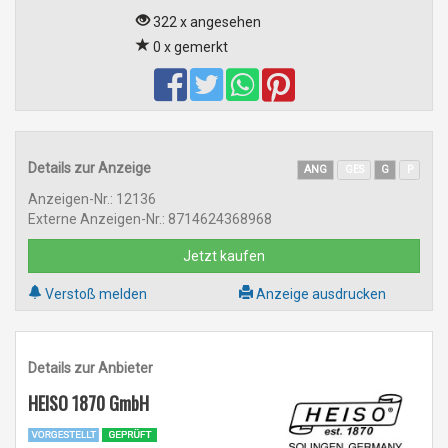
322 x angesehen
0 x gemerkt
Details zur Anzeige
ANG
GES
G
P
Anzeigen-Nr.: 12136
Externe Anzeigen-Nr.: 8714624368968
Jetzt kaufen
Verstoß melden
Anzeige ausdrucken
Details zur Anbieter
HEISO 1870 GmbH