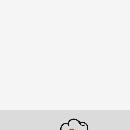
m GUSTAV
Gemüsemesser 9cm
Spickmesser 
PREMIUM
PREMIUM
Preis auf Anfrage
Preis auf Anfra