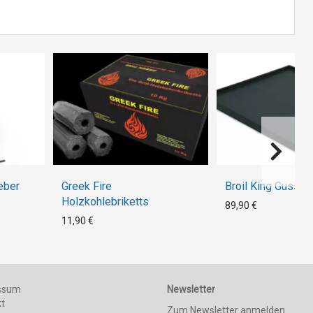
eber
Greek Fire
Broil King Gusspl
Holzkohlebriketts
89,90 €
11,90 €
ssum
Newsletter
kt
Zum Newsletter anmelden