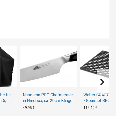
be für
Napoleon PRO Chefmesser
Weber CRAFTED S
25,
in Hardbox, ca. 20cm Klinge
- Gourmet BBQ S
klappt
49,95 €
115,49 €