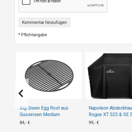
Kommentar hinzufügen
* Pflichtangabe
Big Green Egg Rost aus
Napoleon Abdeckhau
Gusseisen Medium
Rogue XT 525 & SE 5
Seitentische hochge
84,- €
99,- €