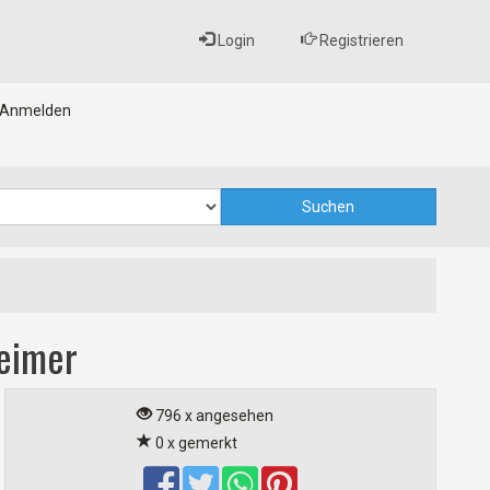
Login
Registrieren
Anmelden
seimer
796 x angesehen
0 x gemerkt