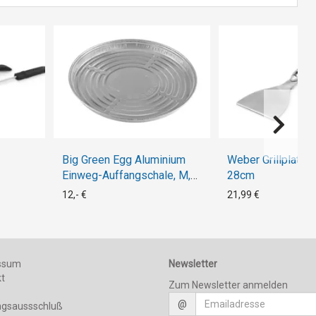
Big Green Egg Aluminium
Weber Grillplatte
Einweg-Auffangschale, M,
28cm
S, MX
12,- €
21,99 €
ssum
Newsletter
kt
Zum Newsletter anmelden
@
ngsaussschluß