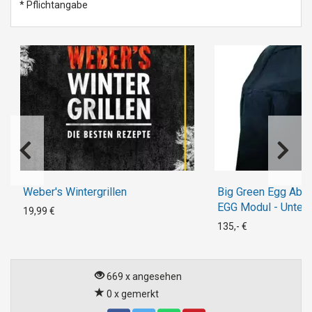
* Pflichtangabe
Weber's Wintergrillen
Big Green Egg Abd
EGG Modul - Unterg
19,99 €
und XXL
135,- €
669 x angesehen
0 x gemerkt