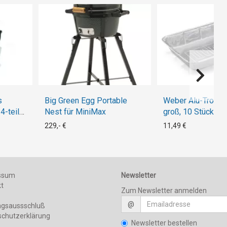
s
Big Green Egg Portable
Weber Alu-Tropfs
4-teilig
Nest für MiniMax
groß, 10 Stück
el,
229,- €
11,49 €
ssum
Newsletter
kt
Zum Newsletter anmelden
@
ngsaussschluß
schutzerklärung
Newsletter bestellen