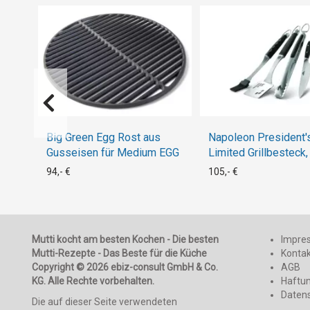
Big Green Egg Rost aus
Napoleon President'
Gusseisen für Medium EGG
Limited Grillbesteck, 
(Zange, Wender, Pins
94,- €
105,- €
Messer)
Mutti kocht am besten Kochen - Die besten
Impre
Mutti-Rezepte - Das Beste für die Küche
Konta
Copyright © 2026 ebiz-consult GmbH & Co.
AGB
KG. Alle Rechte vorbehalten.
Haftu
Daten
Die auf dieser Seite verwendeten