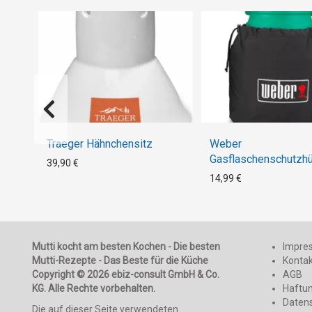
Traeger Hähnchensitz
Weber
Gasflaschenschutzhül
39,90 €
5 - 8 kg Gasflaschen
14,99 €
Mutti kocht am besten Kochen - Die besten
Impre
Mutti-Rezepte - Das Beste für die Küche
Konta
Copyright © 2026 ebiz-consult GmbH & Co.
AGB
KG. Alle Rechte vorbehalten.
Haftu
Daten
Die auf dieser Seite verwendeten