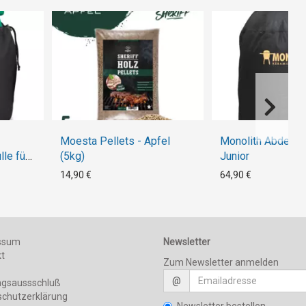
Moesta Pellets - Apfel
Monolith Abdeckh
le für
(5kg)
Junior
14,90 €
64,90 €
ssum
Newsletter
kt
Zum Newsletter anmelden
@
ngsaussschluß
schutzerklärung