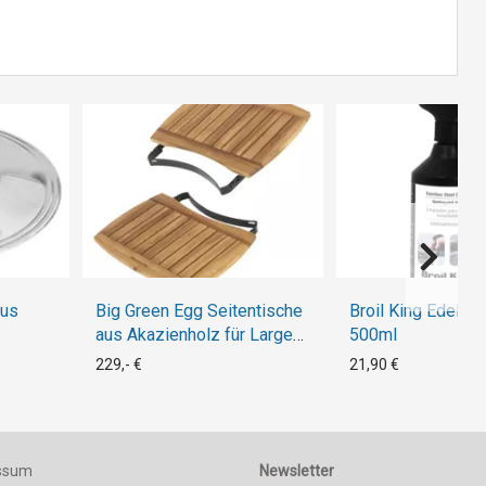
aus
Big Green Egg Seitentische
Broil King Edelsta
aus Akazienholz für Large
500ml
(2 Stk.)
229,- €
21,90 €
ssum
Newsletter