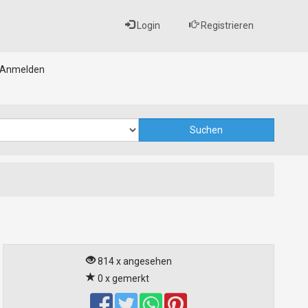
Login
Registrieren
Anmelden
814 x angesehen
0 x gemerkt