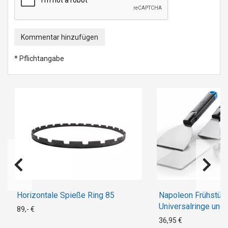
Kommentar hinzufügen
* Pflichtangabe
Horizontale Spieße Ring 85
Napoleon Frühstück
Universalringe und 
89,- €
Planchaspatel)
36,95 €