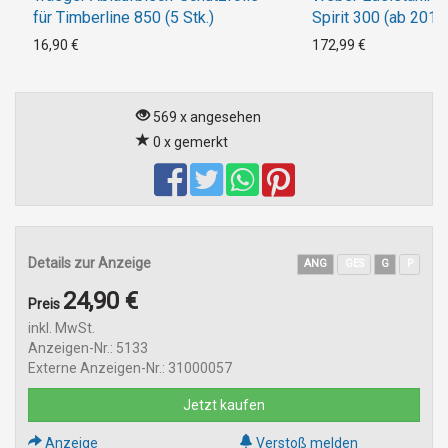
für Timberline 850 (5 Stk.)
Spirit 300 (ab 2013
Smokefire EX4/EX6-
16,90 €
172,99 €
569 x angesehen
0 x gemerkt
Details zur Anzeige
ANG
GES
G
P
24,90 €
Preis
inkl. MwSt.
Anzeigen-Nr.: 5133
Externe Anzeigen-Nr.: 31000057
Jetzt kaufen
Anzeige
Verstoß melden