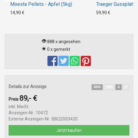
Moesta Pellets - Apfel (5kg)
Traeger Gussplatte
14,90 €
59,90 €
888 x angesehen
0 x gemerkt
Details zur Anzeige
ANG
GES
G
P
89,- €
Preis
inkl. MwSt.
Anzeigen-Nr.: 10472
Externe Anzeigen-Nr.: BBQ2003420
Jetzt kaufen