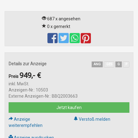
687 x angesehen
0 x gemerkt
Details zur Anzeige
ANG
GES
G
P
949,- €
Preis
inkl. MwSt.
Anzeigen-Nr.: 10503
Externe Anzeigen-Nr.: BBQ2003663
Jetzt kaufen
Anzeige
Verstoß melden
weiterempfehlen
Anzeige ausdrucken