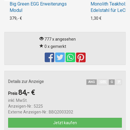
Big Green EGG Erweiterungs
Monolith Teakholzt
Modul
Edelstahl für LeChe
379,- €
1,30 €
777 x angesehen
0 x gemerkt
Details zur Anzeige
ANG
GES
G
P
84,- €
Preis
inkl. MwSt.
Anzeigen-Nr.: 5225
Externe Anzeigen-Nr.: BBQ2003202
Jetzt kaufen