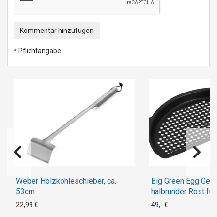
Kommentar hinzufügen
* Pflichtangabe
Weber Holzkohleschieber, ca.
Big Green Egg Gelo
53cm
halbrunder Rost fü
Large
22,99 €
49,- €