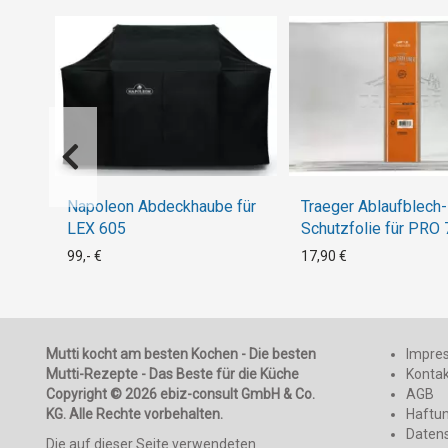
Napoleon Abdeckhaube für
Traeger Ablaufblech-
LEX 605
Schutzfolie für PRO 
Stk.)
99,- €
17,90 €
Mutti kocht am besten Kochen - Die besten
Impre
Mutti-Rezepte - Das Beste für die Küche
Konta
Copyright © 2026 ebiz-consult GmbH & Co.
AGB
KG. Alle Rechte vorbehalten.
Haftu
Daten
Die auf dieser Seite verwendeten