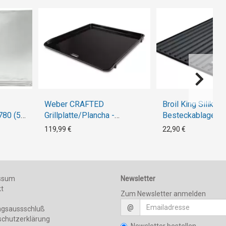
Weber CRAFTED
Broil King Silikon
780 (5
Grillplatte/Plancha -
Besteckablage
Gourmet BBQ System
119,99 €
22,90 €
ssum
Newsletter
kt
Zum Newsletter anmelden
@
ngsaussschluß
schutzerklärung