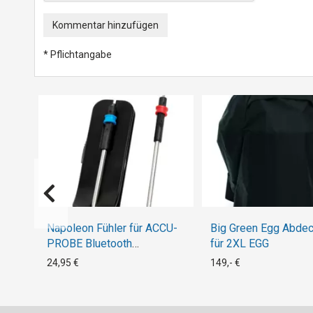
Kommentar hinzufügen
* Pflichtangabe
Napoleon Fühler für ACCU-
Big Green Egg Abde
PROBE Bluetooth
für 2XL EGG
Thermometer, 2 Stück
24,95 €
149,- €