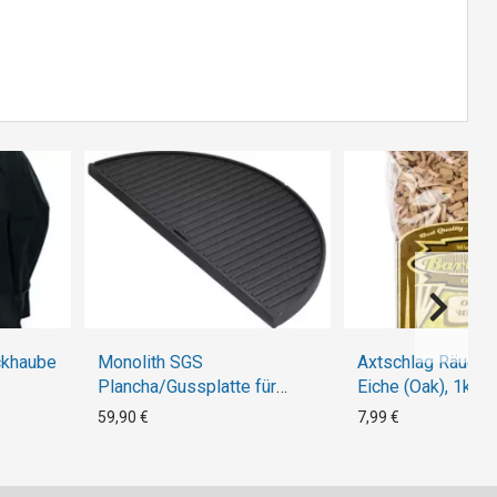
ckhaube
Monolith SGS
Axtschlag Räucher
Plancha/Gussplatte für
Eiche (Oak), 1kg
Classic Pro-Serie
59,90 €
7,99 €