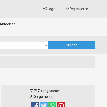
Login
Registrieren
Anmelden
797 x angesehen
0 x gemerkt