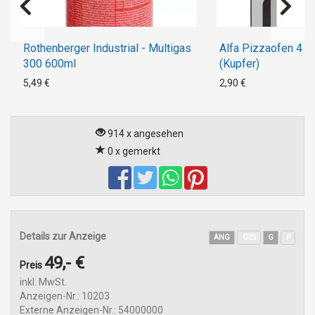
Rothenberger Industrial - Multigas
Alfa Pizzaofen 4 P
300 600ml
(Kupfer)
5,49 €
2,90 €
914 x angesehen
0 x gemerkt
Details zur Anzeige
ANG
GES
G
P
49,- €
Preis
inkl. MwSt.
Anzeigen-Nr.: 10203
Externe Anzeigen-Nr.: 54000000