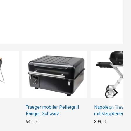
Traeger mobiler Pelletgrill
Napoleon Travel
Ranger, Schwarz
mit klappbaren W
Gasgrill
549,- €
399,- €