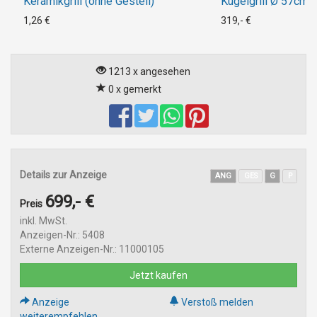
Keramikgrill (ohne Gestell)
Kugelgrill Ø 57cm 
1,26 €
319,- €
1213 x angesehen
0 x gemerkt
Details zur Anzeige
ANG
GES
G
P
699,- €
Preis
inkl. MwSt.
Anzeigen-Nr.: 5408
Externe Anzeigen-Nr.: 11000105
Jetzt kaufen
Anzeige
Verstoß melden
weiterempfehlen