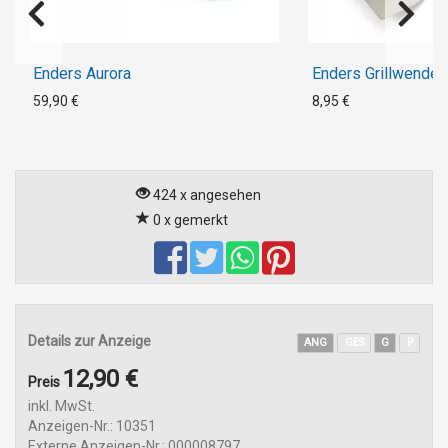
Enders Aurora
Enders Grillwender
59,90 €
8,95 €
424 x angesehen
0 x gemerkt
Details zur Anzeige
ANG
GES
G
P
12,90 €
Preis
inkl. MwSt.
Anzeigen-Nr.: 10351
Externe Anzeigen-Nr.: 000008797