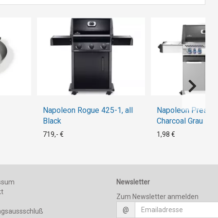
Napoleon Rogue 425-1, all
Napoleon Prestig
Black
Charcoal Grau
719,- €
1,98 €
ssum
Newsletter
kt
Zum Newsletter anmelden
@
ngsaussschluß