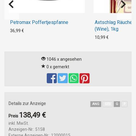
Petromax Poffertjespfanne
Axtschlag Räucherc
(Wine), 1kg
36,99 €
10,99 €
1046 x angesehen
0 x gemerkt
Details zur Anzeige
ANG
GES
G
P
138,49 €
Preis
inkl. MwSt.
Anzeigen-Nr.: 5158
Externe Anzeigen-Nr.: 12000015